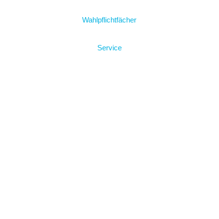
Wahlpflichtfächer
Service
Leitbild
Frida Levy
Frida Digital
Kalender & Termine
Schulabschlüsse
Aktuelles