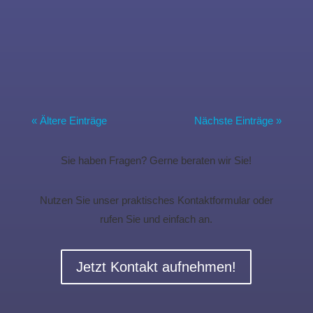
Programm. In der Hickinghalle wurde
angefeuert, gejubelt und mitgefiebert – es waren
laute, energiegeladene und rundum tolle
Turniere. Alle Jahrgänge...
« Ältere Einträge
Nächste Einträge »
Sie haben Fragen? Gerne beraten wir Sie!
Nutzen Sie unser praktisches Kontaktformular oder
rufen Sie und einfach an.
Jetzt Kontakt aufnehmen!