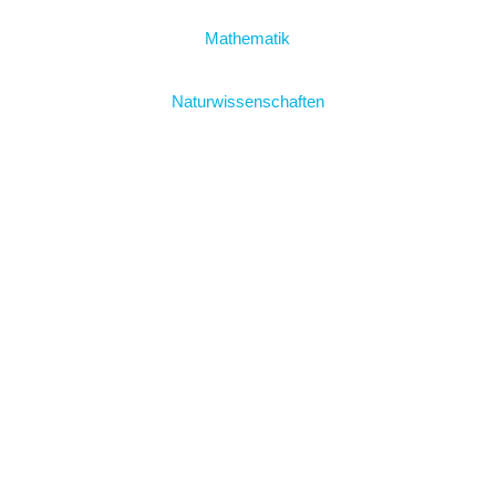
Mathematik
Naturwissenschaften
Sprachen
Wahlpflichtfächer
Service
Leitbild
Frida Levy
Frida Digital