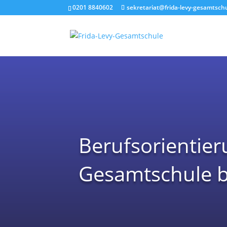
0201 8840602
sekretariat@frida-levy-gesamtsch
Berufsorientier
Gesamtschule 