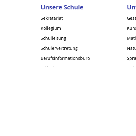
Unsere Schule
Un
Sekretariat
Gese
Kollegium
Kuns
Schulleitung
Mat
Schülervertretung
Nat
Berufsinformationsbüro
Spr
Inklusionsteam
Wahl
Sozialpädagogen
Kulturagenten
Mensaverein
Förderverein