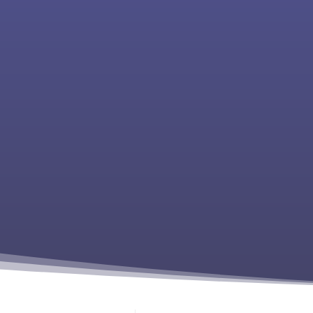
 aus dem 9. und 11. Jahrgang haben gemeinsam mit Redaktionspr
jekt gearbeitet: dem Stolpersteinclip „Wer war Dr. Fritz Levy?“. 