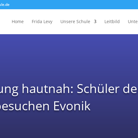
ule.de
Home
Frida Levy
Unsere Schule
Leitbild
Unte
ung hautnah: Schüler der
besuchen Evonik