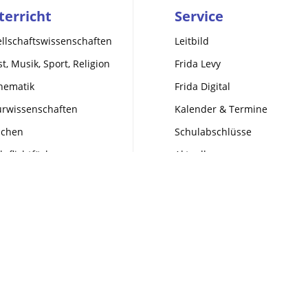
terricht
Service
llschaftswissenschaften
Leitbild
t, Musik, Sport, Religion
Frida Levy
hematik
Frida Digital
urwissenschaften
Kalender & Termine
achen
Schulabschlüsse
pflichtfächer
Aktuelles
Impressum
Datenschutz