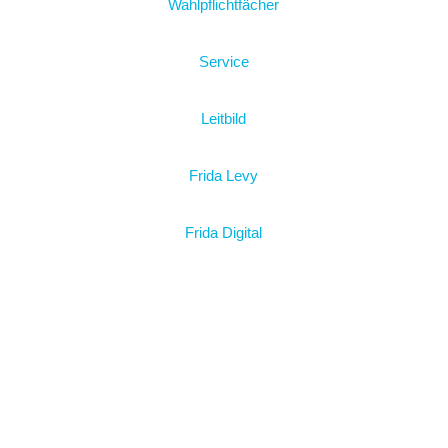
Wahlpflichtfächer
Service
Leitbild
Frida Levy
Frida Digital
Kalender & Termine
Schulabschlüsse
Aktuelles