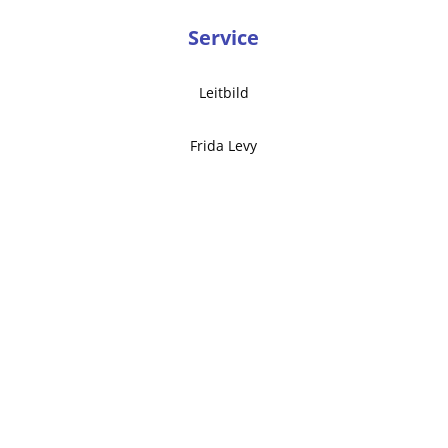
Service
Leitbild
Frida Levy
Frida Digital
Kalender & Termine
Schulabschlüsse
Aktuelles
Impressum