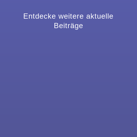
Entdecke weitere aktuelle
Beiträge
Am 19. Februar 2026 besuchte die AG „Schule
ohne Rassismus“ das „Hospital zum Heiligen
Geist“ in Essen-Katernberg. Ziel war es,
Einblicke in den Alltag der Bewohner*innen
sowie in mögliche Ausbildungs- und
Praktikumsbereiche zu erhalten. Bei einer
Führung durch das...