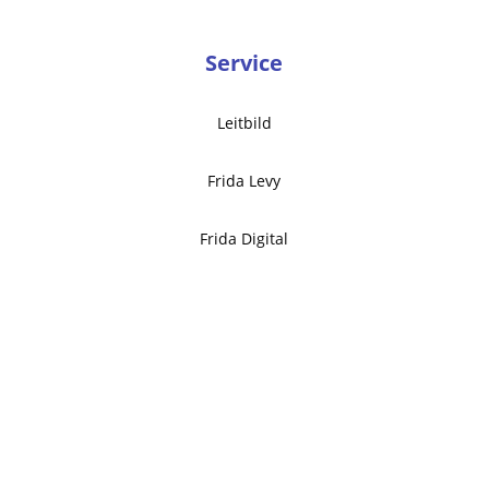
Service
Leitbild
Frida Levy
Frida Digital
Kalender & Termine
Schulabschlüsse
Aktuelles
Impressum