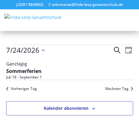
0201 8840602
sekretariat@frida-levy-gesamtschule.de
Veranstaltungen
Verans
Ver
7/24/2026
Suche
Tag
Ans
Suche
für
Datum
Nav
und
Ganztägig
Juli
wählen.
Sommerferien
Ansich
24,
Juli 18
-
September 1
Naviga
2026
Vorheriger Tag
Nächster Tag
Kalender abonnieren