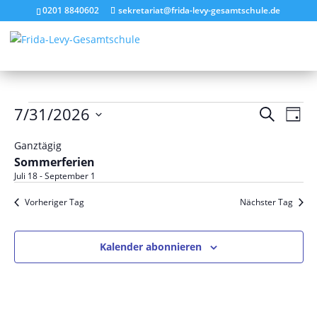
0201 8840602
sekretariat@frida-levy-gesamtschule.de
Veranstaltungen
Verans
Ver
7/31/2026
Suche
Tag
Ans
Suche
für
Datum
Nav
und
Ganztägig
Juli
wählen.
Sommerferien
Ansich
31,
Juli 18
-
September 1
Naviga
2026
Vorheriger Tag
Nächster Tag
Kalender abonnieren