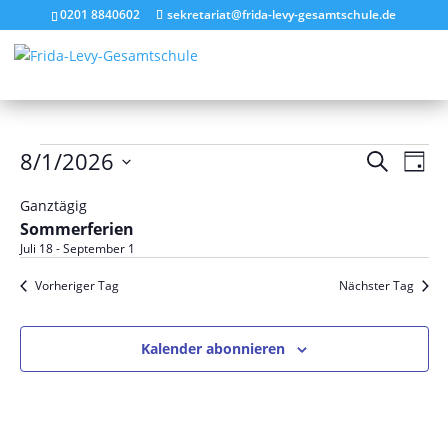
0201 8840602
sekretariat@frida-levy-gesamtschule.de
Veranstaltungen
Verans
Ver
8/1/2026
Suche
Tag
Ans
Suche
für
Datum
Nav
und
Ganztägig
August
wählen.
Sommerferien
Ansich
1,
Juli 18
-
September 1
Naviga
2026
Vorheriger Tag
Nächster Tag
Kalender abonnieren